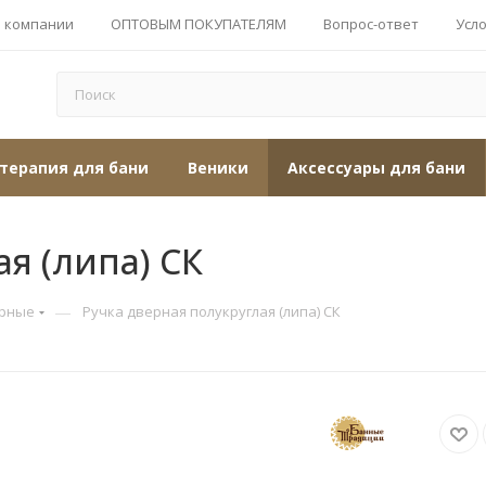
 компании
ОПТОВЫМ ПОКУПАТЕЛЯМ
Вопрос-ответ
Усл
терапия для бани
Веники
Аксессуары для бани
я (липа) СК
—
ерные
Ручка дверная полукруглая (липа) СК